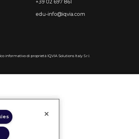
+39 02 697 861
edu-info@iqvia.com
co informativo di proprietà IQVIA Solutions Italy S.r.l.
kies