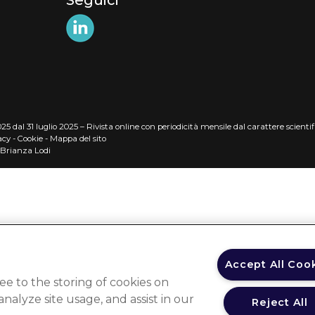
Seguici
5 dal 31 luglio 2025 – Rivista online con periodicità mensile dal carattere scientifi
acy
-
Cookie
-
Mappa del sito
 Brianza Lodi
Accept All Coo
ee to the storing of cookies on
nalyze site usage, and assist in our
Reject All