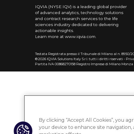
IQVIA (NYSE:IQV) is a leading global provider
of advanced analytics, technology solutions
and contract research services to the life
sciences industry dedicated to delivering
actionable insights.
Learn more at
www.iqvia.com
.
Testata Registrata presso il Tribunale di Milano al n. 8950/202
®2026 IQVIA Solutions Italy S.r.l. tutti i diritti riservati -
Priv
Partita IVA 00868270158 Registro Imprese di Milano Monza
By clicking “Accept All Cookies”, you agr
your device to enhance site navigation, a