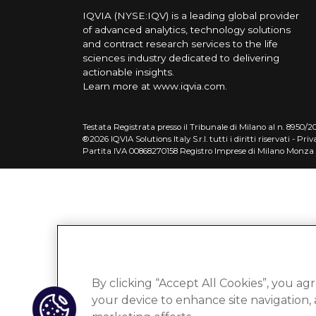
IQVIA (NYSE:IQV) is a leading global provider
of advanced analytics, technology solutions
and contract research services to the life
sciences industry dedicated to delivering
actionable insights.
Learn more at
www.iqvia.com
.
Testata Registrata presso il Tribunale di Milano al n. 8950/202
®2026 IQVIA Solutions Italy S.r.l. tutti i diritti riservati -
Priv
Partita IVA 00868270158 Registro Imprese di Milano Monza
By clicking “Accept All Cookies”, you agr
your device to enhance site navigation, a