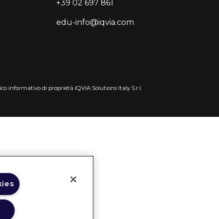
+39 02 697 861
edu-info@iqvia.com
co informativo di proprietà IQVIA Solutions Italy S.r.l.
kies