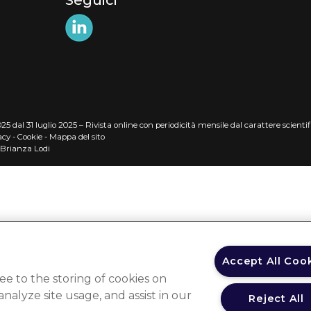
Seguici
5 dal 31 luglio 2025 – Rivista online con periodicità mensile dal carattere scientifi
acy
-
Cookie
-
Mappa del sito
 Brianza Lodi
Accept All Coo
ee to the storing of cookies on
nalyze site usage, and assist in our
Reject All