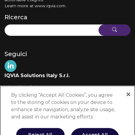
Learn more at
www.iqvia.com
.
Ricerca
Seguici
IQVIA Solutions Italy S.r.l.
Via Fabio Filzi, 29
20124 Milano (MI)
By clicking “Accept All Cookies”, you agree
Italia
to the storing of cookies on your device to
enhance site navigation, analyze site usage,
+39 02 697 861
and assist in our marketing efforts.
edu-info@iqvia.com
Reject All
Accept All